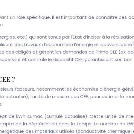
 ayant un rôle spécifique. Il est important de connaître c
 :
ergies, etc.) qui sont tenus par l’État d’inciter à la réalisat
 réalisant des travaux d’économies d’énergie et pouvant bénéfi
te des obligés et gèrent les demandes de Prime CEE (ex: cer
 supervise et contrôle le dispositif CEE, garantissant son bon
CEE ?
usieurs facteurs, notamment les économies d’énergie générée
 actualisé), l’unité de mesure des CEE, pour estimer le mon
e.
cept de kWh cumac (cumulé actualisé). Cette unité de me
ir compte de la dépréciation dans le temps. Le nombre de k
 énergétique des matériaux utilisés (conductivité thermique