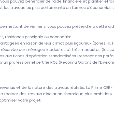
ous pouvez bénéficier de l’aide financière et planifier effi
s et les travaux les plus performants en termes d’économies 
ous permettant de vérifier si vous pouvez prétendre à cette aid
t, résidence principale ou secondaire
antagées en raison de leur climat plus rigoureux (zones H1, 
t réservée aux ménages modestes et très modestes (les seuil
rmes aux fiches d’opération standardisées (respect des per
par un professionnel certifié RGE (Reconnu Garant de l’Envir
os revenus et de la nature des travaux réalisés. La Prime CE
aliser des travaux d’isolation thermique plus ambitieux. Il
optimiser votre projet.