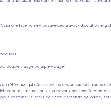
 spécifiques, définis dans les fiches d’opération standard
 Voici une liste non exhaustive des travaux d’isolation éligib
ermiques)
ar double vitrage ou triple vitrage)
 de référence qui définissent les exigences techniques et 
es fiches pour s’assurer que vos travaux sont conformes au
eut entraîner le refus de votre demande de prime, souli