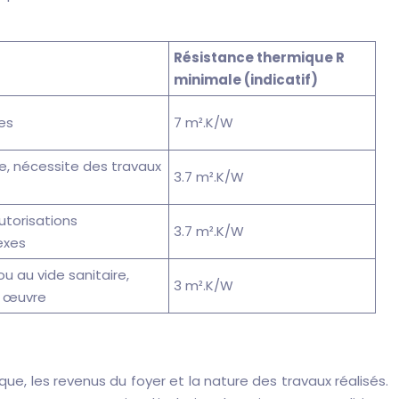
Résistance thermique R
minimale (indicatif)
es
7 m².K/W
e, nécessite des travaux
3.7 m².K/W
utorisations
3.7 m².K/W
exes
u au vide sanitaire,
3 m².K/W
n œuvre
ue, les revenus du foyer et la nature des travaux réalisés.